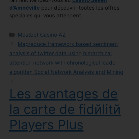
d’Amnéville
pour découvrir toutes les offres
spéciales qui vous attendent.
Mostbet Casino AZ
Mapreduce framework based sentiment
analysis of twitter data using hierarchical
attention network with chronological leader
algorithm Social Network Analysis and Mining
Les avantages de
la carte de fidйlitй
Players Plus