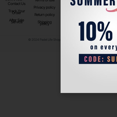
Contact Us
Instagram
Privacy policy
Store Location
Track Your
TikTok
Order
Return policy
After Sale
Service
Shipping
policy
© 2024 Padel Life Shop. All Rights Reserved.