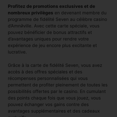
Profitez de promotions exclusives et de
nombreux privilèges
en devenant membre du
programme de fidélité Seven au célèbre casino
d’Amnйville. Avec cette carte spéciale, vous
pouvez bénéficier de bonus attractifs et
d’avantages uniques pour rendre votre
expérience de jeu encore plus excitante et
lucrative.
Grâce à la carte de fidélité Seven, vous avez
accès à des offres spéciales et des
récompenses personnalisées qui vous
permettent de profiter pleinement de toutes les
possibilités offertes par le casino. En cumulant
des points chaque fois que vous jouez, vous
pouvez échanger vos gains contre des
avantages supplémentaires et des cadeaux