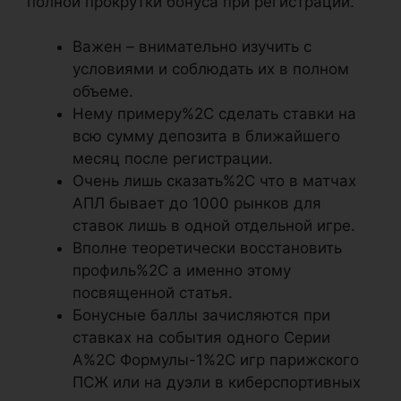
полной прокрутки бонуса при регистрации.
Важен – внимательно изучить с
условиями и соблюдать их в полном
объеме.
Нему примеру%2C сделать ставки на
всю сумму депозита в ближайшего
месяц после регистрации.
Очень лишь сказать%2C что в матчах
АПЛ бывает до 1000 рынков для
ставок лишь в одной отдельной игре.
Вполне теоретически восстановить
профиль%2C а именно этому
посвященной статья.
Бонусные баллы зачисляются при
ставках на события одного Серии
А%2C Формулы-1%2C игр парижского
ПСЖ или на дуэли в киберспортивных