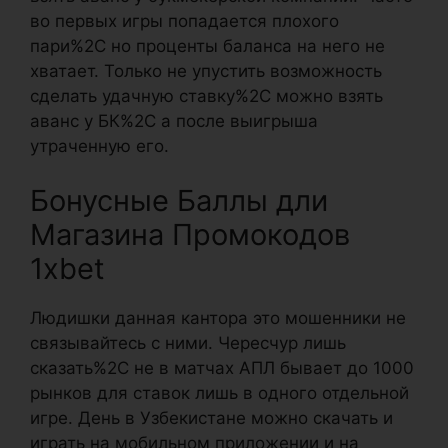
во первых игры попадается плохого
пари%2C но проценты баланса на него не
хватает. Только не упустить возможность
сделать удачную ставку%2C можно взять
аванс у БК%2C а после выигрыша
утраченную его.
Бонусные Баллы дли
Магазина Промокодов
1xbet
Людишки данная кантора это мошенники не
связывайтесь с ними. Чересчур лишь
сказать%2C не в матчах АПЛ бывает до 1000
рынков для ставок лишь в одного отдельной
игре. День в Узбекистане можно скачать и
играть на мобильном приложении и на