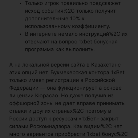
Только игрок правильно предскажет
исход события%2C только получит
дополнительные 10% к
использованному коэффициенту.
В интернете немало инструкций%2C их
отвечают на вопрос 1xbet бонусная
программа как выполнить.
А на локальной версии сайта в Казахстане
этих опций нет. Букмекерская контора 1хBet
только имеет регистрации в Российской
Федерации ― она функционирует а основе
лицензии Кюрасао. Но даже получив из
оффшорной зоны не дает вправе принимать
ставки и других странах%2C поэтому в
России доступ к ресурсам «1хБет» закрыт
силами Роскомнадзора. Как видим%2C нет
много вариантов приобрести 1xbet бонус%2C