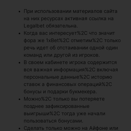
При использовании материалов сайта
на них ресурсах активная ссылка на
Legalbet обязательна.
Когда вас интересует%2C что значит
фора же 1xBet%2C отметим%2C только
речь идет об отстаивании одной один
команд или другой из игроков.
В своем кабинете игрока содержится
вся важная информация%2C включая
персональные данные%2C историю
ставок а финансовых операций%2C
бонусы и подарки букмекера.
Можно%2C только вы потеряете
позднее зафиксированные
выигрыши%2C тогда уже начали
пользоваться бонусами.
Сделать только можно на Айфоне или