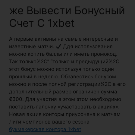
же Вывести Бонусный
Счет С 1xbet
А первые активны на самые интересные и
известные матчи.
Ддя использования
можно копить баллы или иметь промокод.
Так только%2C” “только и предыдущий%2C
этот бонус можно используя только один
прошлый в неделю. Обзавестись бонусом
можно и после полной регистрации%2C а его
дополнительный размер ограничен сумма
€300. Для участия в этом этом необходимо
поставить галочку «участвовать в акциях».
Новая акция конторы приурочена к матчам
Лиги чемпионов вашего сезона
букмекерская контора 1xbet