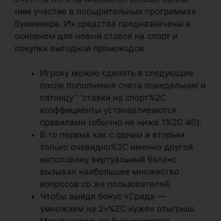
ним участие в поощрительных программах
букмекера. Их средства предназначены в
основном для новый ставок на спорт и
покупки выгодной промокодов.
Игроку можно сделать в следующие
после пополнения счета понедельник и
пятницу” “ставки на спорт%2C
коэффициенты устанавливаются
правилами (обычно не ниже 1%2C 40).
В то первых как с одним и вторым
только очевидно%2C именно другой
наполовину виртуальный баланс
вызывал наибольшее множество
вопросов со же пользователей.
Чтобы выйдя бонус «Среда —
умножаем на 2»%2C нужен отыгрыш.