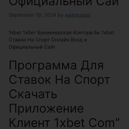
Официальный Сай
September 19, 2024
by
webmaster
1xbet 1хбет Букмекерская Контора Бк 1xbet
Ставки На Спорт Онлайн Вход и
Официальный Сайт
Программа Для
Ставок На Спорт
Скачать
Приложение
Клиент 1xbet Com”