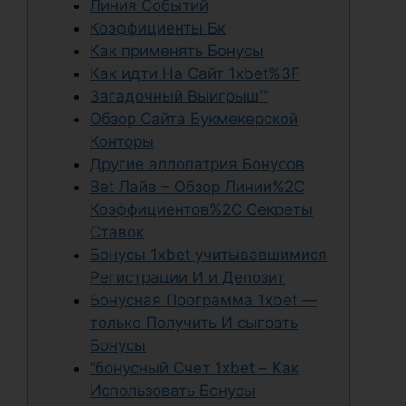
Линия Событий
Коэффициенты Бк
Как применять Бонусы
Как идти На Сайт 1xbet%3F
Загадочный Выигрыш™
Обзор Сайта Букмекерской
Конторы
Другие аллопатрия Бонусов
Bet Лайв – Обзор Линии%2C
Коэффициентов%2C Секреты
Ставок
Бонусы 1xbet учитывавшимися
Регистрации И и Депозит
Бонусная Программа 1xbet —
только Получить И сыграть
Бонусы
“бонусный Счет 1xbet – Как
Использовать Бонусы