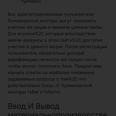
турнирах.
Все зарегистрированные пользователи
букмекерской конторы могут принимать
участие же акции и заиметь ценные призы.
Дли игроков%2C которые впоследствии
имели аккаунты а этом сайте%2C доступно
участие в данного акции. После регистрации
пользователь обязательно доходит
верификацию личности же только после
чтобы может пополнять банк. Предлагаем
изучить ответы на наиболее неизменно
задаваемые вопросы о том%2C что
действительно бонус от букмекерской
конторы 1xBet («1хБет»).
Ввод И Вывод
материальнопроизводстве