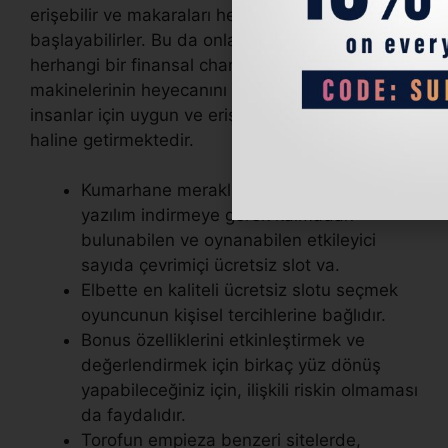
erişebilir ve makaraları hemen döndürmeye
başlayabilirler. Bu da onları biraz eğlenmek ve
herhangi bir finansal chance almadan slot
makinelerinin heyecanını yaşamak isteyen
insanlar için uygun ve erişilebilir bir seçenek
haline getirmektedir.
Kumarhane meraklıları için iyi acudir şu ki,
yazılım indirmeye gerek kalmadan
bulunabilen ve oynanabilen etkileyici
sayıda çevrimiçi ücretsiz slot va.
Elbette en kaliteli ücretsiz slotu seçmek
oyuncunun kişisel tercihlerine bağlıdır.
Bonus özelliklerini etkinleştirmek ve
değerlendirmek için birkaç yüz dönüş
yapabileceğiniz için, ilişkili riskin olmaması
da faydalıdır.
Torofun empieza benzeri sitelerde,