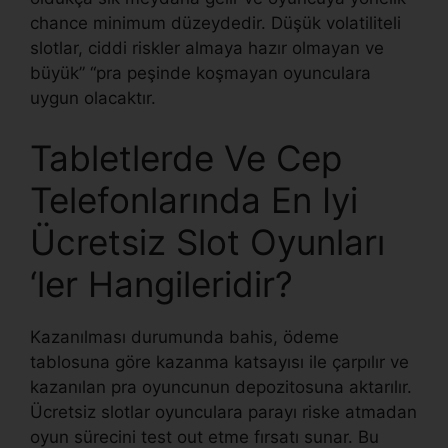
chance minimum düzeydedir. Düşük volatiliteli
slotlar, ciddi riskler almaya hazır olmayan ve
büyük” “pra peşinde koşmayan oyunculara
uygun olacaktır.
Tabletlerde Ve Cep
Telefonlarında En Iyi
Ücretsiz Slot Oyunları
‘ler Hangileridir?
Kazanılması durumunda bahis, ödeme
tablosuna göre kazanma katsayısı ile çarpılır ve
kazanılan pra oyuncunun depozitosuna aktarılır.
Ücretsiz slotlar oyunculara parayı riske atmadan
oyun sürecini test out etme fırsatı sunar. Bu