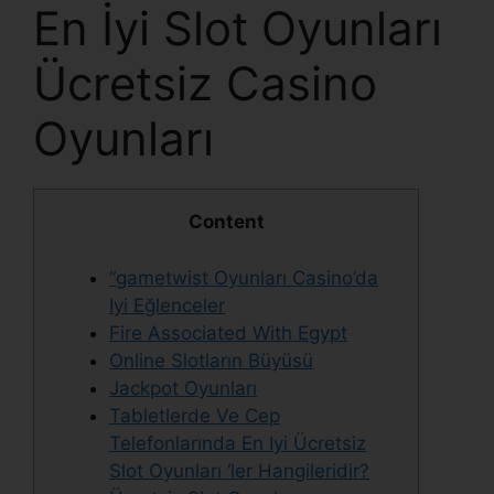
En İyi Slot Oyunları
Ücretsiz Casino
Oyunları
Content
“gametwist Oyunları Casino’da
Iyi Eğlenceler
Fire Associated With Egypt
Online Slotların Büyüsü
Jackpot Oyunları
Tabletlerde Ve Cep
Telefonlarında En Iyi Ücretsiz
Slot Oyunları ‘ler Hangileridir?