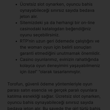
Ücretsiz slot oynarken, oyuncu bahis
oynayabileceği sınırsız sayıda bedava
jeton alır.
Sitemizdeki ya da herhangi bir on-line
casinodaki katalogdan beğendiğiniz
oyunu seçebilirsiniz.
RTP’nin uzun geri ödemede çalıştığını ve
the woman oyun için belirli sonuçları
garanti etmediğini unutmamak önemlidir.
Casino oyunlarımız, evinizin rahatlığında
kolayca oyun deneyimini yaşayabilmeniz
için özel” “olarak tasarlanmıştır.
Torofun, güvenli ödeme yöntemleriyle oyun
parası satın esencia ve gerçek paralı oyunlara
katılma esnekliği sağlar. Ücretsiz slot oynarken,
oyuncu bahis oynayabileceği sınırsız sayıda
bedava jeton alır. Bu sayede the girl türlü bahis