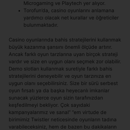
Microgaming ve Playtech yer alıyor.
Torofun’da, casino oyunlarını anlamana
yardımcı olacak net kurallar ve öğreticiler
bulunmaktadır.
Casino oyunlarında bahis stratejilerini kullanmak
büyük kazanma şansını önemli ölçüde artırır.
Ancak farklı oyun tarzlarına uyan birçok strateji
vardır ve size en uygun olanı seçmek zor olabilir.
Demo slotları kullanmak suretiyle farklı bahis
stratejilerini deneyebilir ve oyun tarzınıza en
uygun olanı seçebilirsiniz. Size bir sürü serbest
oyun fırsatı ya da başka heyecanlı imkanlar
sunacak yüzlerce oyun sizin tarafınızdan
keşfedilmeyi bekliyor. Çok sayıdaki
kampanyalarımız ve sanal” “em virtude de
birimimiz Twistler neticesinde oyunların tadına
varabileceksiniz, hem de bazen bu dakikaların