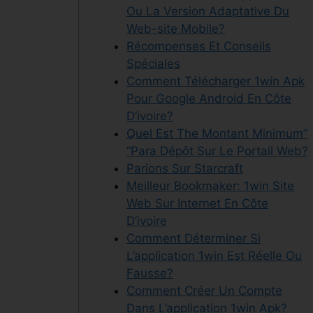
Ou La Version Adaptative Du
Web-site Mobile?
Récompenses Et Conseils
Spéciales
Comment Télécharger 1win Apk
Pour Google Android En Côte
D’ivoire?
Quel Est The Montant Minimum”
“Para Dépôt Sur Le Portail Web?
Parions Sur Starcraft
Meilleur Bookmaker: 1win Site
Web Sur Internet En Côte
D’ivoire
Comment Déterminer Si
L’application 1win Est Réelle Ou
Fausse?
Comment Créer Un Compte
Dans L’application 1win Apk?