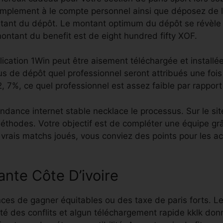
mplement à le compte personnel ainsi que déposez de l
ant du dépôt. Le montant optimum du dépôt se révèle
montant du benefit est de eight hundred fifty XOF.
plication 1Win peut être aisement téléchargée et installée 
s de dépôt quel professionnel seront attribués une fois
t 2, 7%, ce quel professionnel est assez faible par rappo
ndance internet stable necklace le processus. Sur le sit
thodes. Votre objectif est de compléter une équipe grâ
 vrais matchs joués, vous conviez des points pour les ac
ante Côte D’ivoire
s de gagner équitables ou des taxe de paris forts. Le 
ité des conflits et algun téléchargement rapide kklk donn