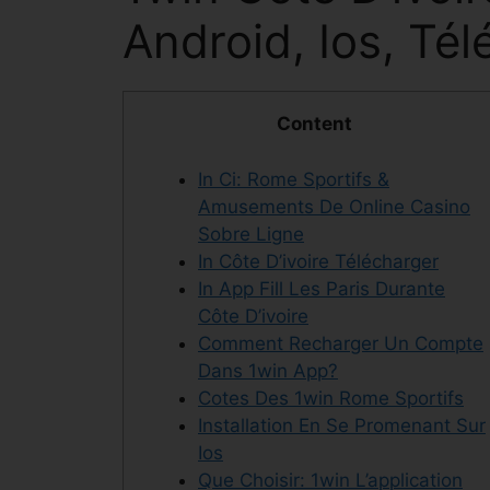
Android, Ios, Té
Content
In Ci: Rome Sportifs &
Amusements De Online Casino
Sobre Ligne
In Côte D’ivoire Télécharger
In App Fill Les Paris Durante
Côte D’ivoire
Comment Recharger Un Compte
Dans 1win App?
Cotes Des 1win Rome Sportifs
Installation En Se Promenant Sur
Ios
Que Choisir: 1win L’application