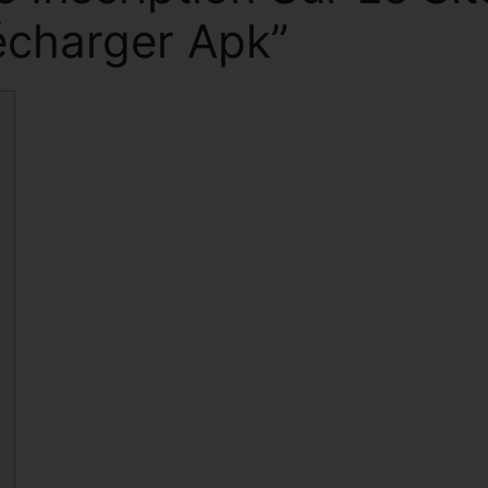
lécharger Apk”