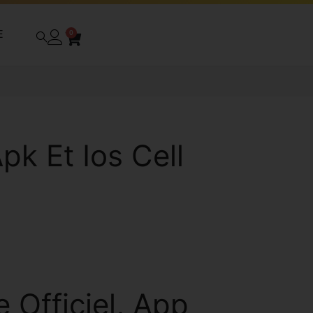
E
0
pk Et Ios Cell
e Officiel, App