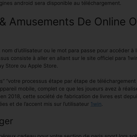
gines android sera disponible au téléchargement.
s & Amusements De Online O
et nom d’utilisateur ou le mot para passe pour accéder à
onsiste à aller en allant sur le site officiel para 1win 
ay Store ou Apple Store.
” “votre processus étape par étape de téléchargement e
appareil mobile, complet ce que les joueurs avez à réalise
ie en 2018, cette société de fabrication de livres est
s et de l’accent mis sur l’utilisateur
1win
.
rger
eux cadeau pour votre section de paris sport lors sobre 