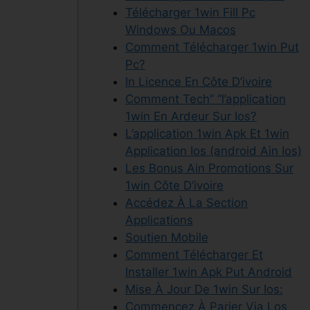
Télécharger 1win Fill Pc
Windows Ou Macos
Comment Télécharger 1win Put
Pc?
In Licence En Côte D’ivoire
Comment Tech” “l’application
1win En Ardeur Sur Ios?
L’application 1win Apk Et 1win
Application Ios (android Ain Ios)
Les Bonus Ain Promotions Sur
1win Côte D’ivoire
Accédez À La Section
Applications
Soutien Mobile
Comment Télécharger Et
Installer 1win Apk Put Android
Mise À Jour De 1win Sur Ios:
Commencez À Parier Via Los