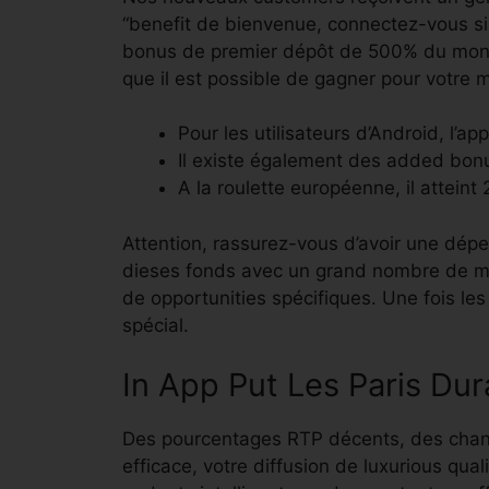
“benefit de bienvenue, connectez-vous si
bonus de premier dépôt de 500% du mont
que il est possible de gagner pour votre 
Pour les utilisateurs d’Android, l’ap
Il existe également des added bonu
A la roulette européenne, il attein
Attention, rassurez-vous d’avoir une dépe
dieses fonds avec un grand nombre de mé
de opportunities spécifiques. Une fois les
spécial.
In App Put Les Paris Dur
Des pourcentages RTP décents, des chance
efficace, votre diffusion de luxurious qual