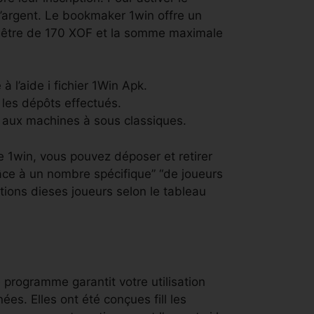
’argent. Le bookmaker 1win offre un
 être de 170 XOF et la somme maximale
à l’aide i fichier 1Win Apk.
 les dépôts effectués.
rt aux machines à sous classiques.
e 1win, vous pouvez déposer et retirer
ce à un nombre spécifique” “de joueurs
tions dieses joueurs selon le tableau
programme garantit votre utilisation
ées. Elles ont été conçues fill les