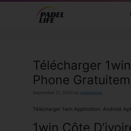
Télécharger 1win 
Phone Gratuitem
September 21, 2024
by
webmaster
Télécharger 1win Application: Android Ap
1win Côte D’ivoir