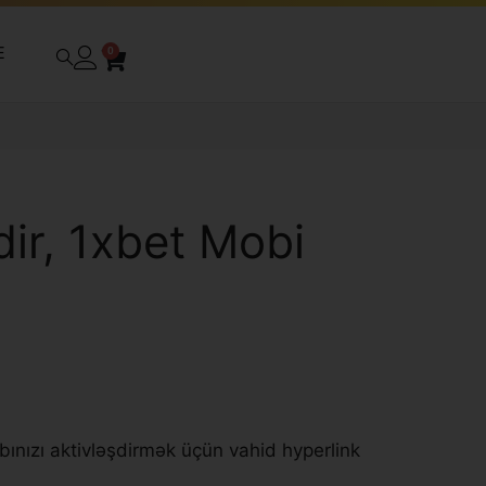
E
0
ir, 1xbet Mobi
bınızı aktivləşdirmək üçün vahid hyperlink