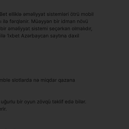
et elliklə əməliyyat sistemləri ötrü mobil
sı ilə fərqlənir. Müəyyən bir idman növü
bir əməliyyat sistemi seçərkən olmalıdır,
silə 1xbet Azərbaycan saytına daxil
mble slotlarda nə miqdar qazana
uğurlu bir oyun zövqü təklif edə bilər.
rir.