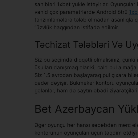
sahibləri 1xbet yukle istəyirlər. Oyunçul
vahid çox parametrlərdə Android ötrü
1xb
tənzimləmələrə tələb olmadan asanlıqla qu
“üzvlük haqqından istifadə edilmir.
Təchizat Tələbləri Və U
Siz bu seçimdə diqqətli olmalısınız, çünk
üsulları danışmaq olar ki, cəld pul almağ
Siz 1.5 avrodan başlayaraq pul çıxara bilə
qədər dəyişir. Bukmeker kontoru oyunçula
gələnlər, həm də saytın əbədi ziyarətçiləri 
Bet Azerbaycan Yükl
Əgər oyunçu hər hansı səbəbdən mərc eləm
kontorunun oyunçuları üçün təqdim etdiyi