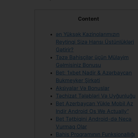
Content
ən Yüksək Kazinolarımızın
Reytinqi Sizə Hansı Üstünlükləri
Gətirir?
Təzə Bahisçilər üçün Mülayim
Gəlmisiniz Bonusu
Bet: 1xbet Nadir & Аzərbаyсаn
Bukmеykеr Şirkəti
Aksi̇yalar Və Bonuslar
Təchizat Tələbləri Və Uyğunluğu
Bet Azerbaycan Yükle Mobil Az
Indir Android Os We Actually”
Bet Tətbiqini Android-də Necə
Vurmaq Olar
Bahis Proqramının Funksionallığı