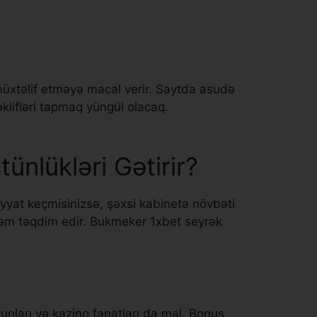
müxtəlif etməyə macal verir. Saytda asudə
əklifləri tapmaq yüngül olacaq.
ünlükləri Gətirir?
iyyat keçmisinizsə, şəxsi kabinetə növbəti
rkəm təqdim edir. Bukmeker 1xbet seyrək
nları və kazino fanatları da mal. Bonus