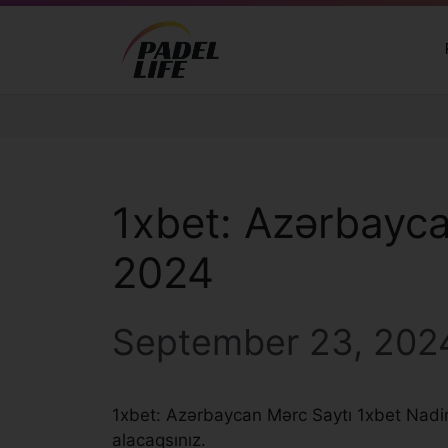
1xbet: Azərbayca
2024
September 23, 202
1xbet: Azərbaycan Mərc Saytı 1xbet Nadi
alacaqsınız.