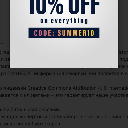
гла навязать свою игру топовым соперницам. В эт
ал за актуальностью информации в рейтингах же по
явились сведения о том%2C но на российский рынок
 работать%2C информация семряуи ней появится в с
лицензии Creative Commons Attribution 4. 0 Internati
ывается с клиентами – это гарантирует наше участи
и%2C так и экспрессами.
команда экспертов и гандикаперов – это многочисле
ки из линий букмекеров.