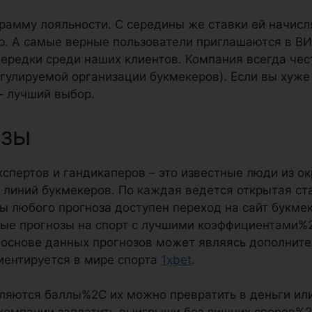
рамму лояльности. С середины же ставки ей начис
гр. А самые верные пользователи приглашаются в В
редки среди наших клиентов. Компания всегда чест
гулируемой организации букмекеров). Если вы хуже 
– лучший выбор.
озы
кспертов и гандикаперов – это известные люди из 
линий букмекеров. По каждая ведется открытая ст
ы любого прогноза доступен переход на сайт букме
тные прогнозы на спорт с лучшими коэффициентами
а основе данных прогнозов может являясь дополнит
иентируется в мире спорта
1xbet
.
ляются баллы%2C их можно превратить в деньги или