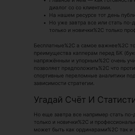
Главное и нем — как готовность
диалог со со клиентами.
На нашем ресурсе тот день публ
Но уже завтра все или стать по
только и новички%2C только про
Бесплатные%2C а самое важнее%2C то
преимущества капперам перед БК (бук
напряжённым и упорным%2C очень учи
позволяет предположить%2C что проти
спортивные переломные аналитики под
зависимости стратегии.
Угадай Счёт И Статист
Но еще завтра все например стать по-
только и новички%2C и профессиональн
может быть как ординарами%2C так и 