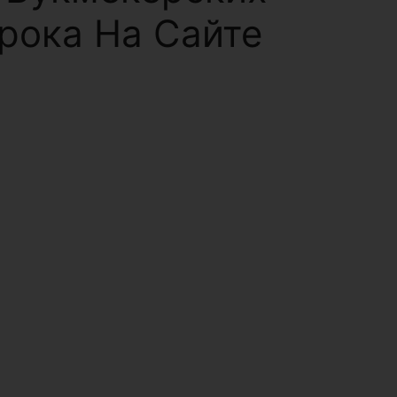
рока На Сайте