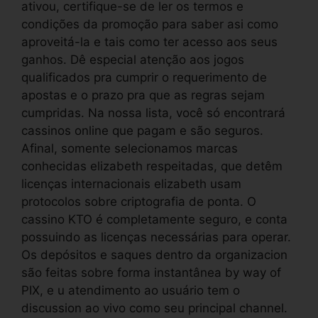
ativou, certifique-se de ler os termos e
condições da promoção para saber asi como
aproveitá-la e tais como ter acesso aos seus
ganhos. Dê especial atenção aos jogos
qualificados pra cumprir o requerimento de
apostas e o prazo pra que as regras sejam
cumpridas. Na nossa lista, você só encontrará
cassinos online que pagam e são seguros.
Afinal, somente selecionamos marcas
conhecidas elizabeth respeitadas, que detêm
licenças internacionais elizabeth usam
protocolos sobre criptografia de ponta. O
cassino KTO é completamente seguro, e conta
possuindo as licenças necessárias para operar.
Os depósitos e saques dentro da organizacion
são feitas sobre forma instantânea by way of
PIX, e u atendimento ao usuário tem o
discussion ao vivo como seu principal channel.