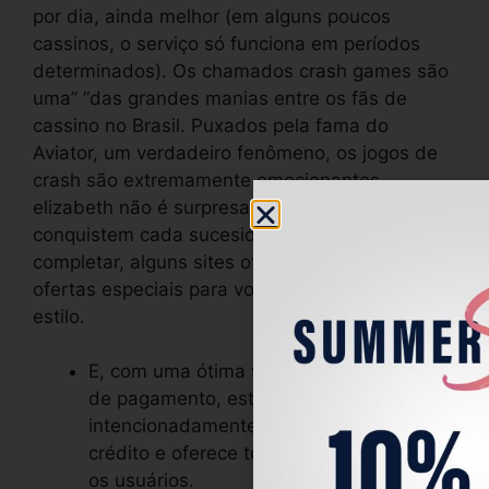
por dia, ainda melhor (em alguns poucos
cassinos, o serviço só funciona em períodos
determinados). Os chamados crash games são
uma” “das grandes manias entre os fãs de
cassino no Brasil. Puxados pela fama do
Aviator, um verdadeiro fenômeno, os jogos de
crash são extremamente emocionantes
elizabeth não é surpresa alguma que eles
conquistem cada sucesión mais adeptos. Para
completar, alguns sites oferecem bônus ou
ofertas especiais para você jogar títulos desse
estilo.
E, com uma ótima variedade de métodos
de pagamento, este site de
intencionadamente aceita cartão para
crédito e oferece total segurança afin de
os usuários.