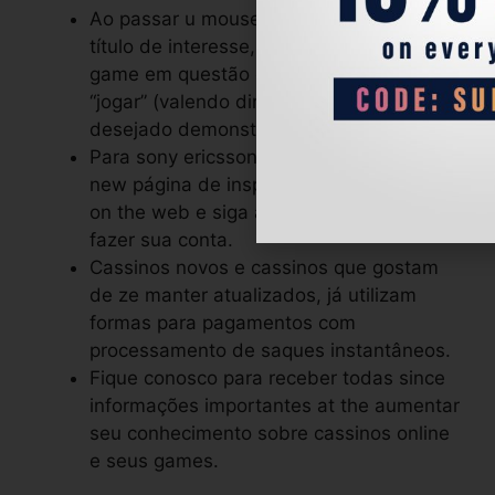
Ao passar u mouse ou clicar sobre o
título de interesse, você já confere ze o
game em questão oferece um modo
“jogar” (valendo dinheiro) ou to tão
desejado demonstration.
Para sony ericsson cadastrar, acesse a
new página de inspección da plataforma
on the web e siga as instruções para
fazer sua conta.
Cassinos novos e cassinos que gostam
de ze manter atualizados, já utilizam
formas para pagamentos com
processamento de saques instantâneos.
Fique conosco para receber todas since
informações importantes at the aumentar
seu conhecimento sobre cassinos online
e seus games.