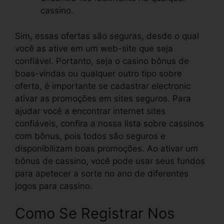
cassino.
Sim, essas ofertas são seguras, desde o qual
você as ative em um web-site que seja
confiável. Portanto, seja o casino bônus de
boas-vindas ou qualquer outro tipo sobre
oferta, é importante se cadastrar electronic
ativar as promoções em sites seguros. Para
ajudar você a encontrar internet sites
confiáveis, confira a nossa lista sobre cassinos
com bônus, pois todos são seguros e
disponibilizam boas promoções. Ao ativar um
bônus de cassino, você pode usar seus fundos
para apetecer a sorte no ano de diferentes
jogos para cassino.
Como Se Registrar Nos