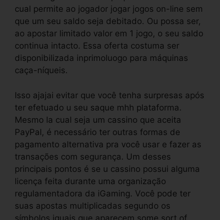
cual permite ao jogador jogar jogos on-line sem
que um seu saldo seja debitado. Ou possa ser,
ao apostar limitado valor em 1 jogo, o seu saldo
continua intacto. Essa oferta costuma ser
disponibilizada inprimoluogo para máquinas
caça-níqueis.
Isso ajajai evitar que você tenha surpresas após
ter efetuado u seu saque mhh plataforma.
Mesmo la cual seja um cassino que aceita
PayPal, é necessário ter outras formas de
pagamento alternativa pra você usar e fazer as
transações com segurança. Um desses
principais pontos é se u cassino possui alguma
licença feita durante uma organização
regulamentadora da iGaming. Você pode ter
suas apostas multiplicadas segundo os
símbolos iguais que aparecem some sort of