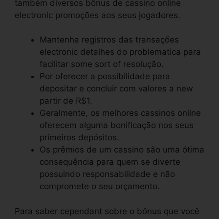
também diversos bônus de cassino online
electronic promoções aos seus jogadores.
Mantenha registros das transações
electronic detalhes do problematica para
facilitar some sort of resolução.
Por oferecer a possibilidade para
depositar e concluir com valores a new
partir de R$1.
Geralmente, os melhores cassinos online
oferecem alguma bonificação nos seus
primeiros depósitos.
Os prêmios de um cassino são uma ótima
consequência para quem se diverte
possuindo responsabilidade e não
compromete o seu orçamento.
Para saber cependant sobre o bônus que você