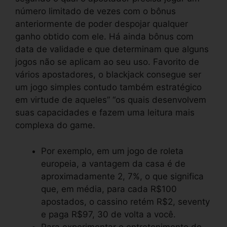
número limitado de vezes com o bônus
anteriormente de poder despojar qualquer
ganho obtido com ele. Há ainda bônus com
data de validade e que determinam que alguns
jogos não se aplicam ao seu uso. Favorito de
vários apostadores, o blackjack consegue ser
um jogo simples contudo também estratégico
em virtude de aqueles” “os quais desenvolvem
suas capacidades e fazem uma leitura mais
complexa do game.
Por exemplo, em um jogo de roleta
europeia, a vantagem da casa é de
aproximadamente 2, 7%, o que significa
que, em média, para cada R$100
apostados, o cassino retém R$2, seventy
e paga R$97, 30 de volta a você.
Para experimentar o entretenimento do