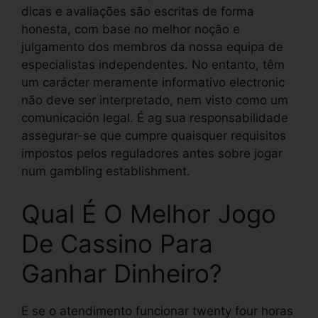
dicas e avaliações são escritas de forma
honesta, com base no melhor noção e
julgamento dos membros da nossa equipa de
especialistas independentes. No entanto, têm
um carácter meramente informativo electronic
não deve ser interpretado, nem visto como um
comunicación legal. É ag sua responsabilidade
assegurar-se que cumpre quaisquer requisitos
impostos pelos reguladores antes sobre jogar
num gambling establishment.
Qual É O Melhor Jogo
De Cassino Para
Ganhar Dinheiro?
E se o atendimento funcionar twenty four horas