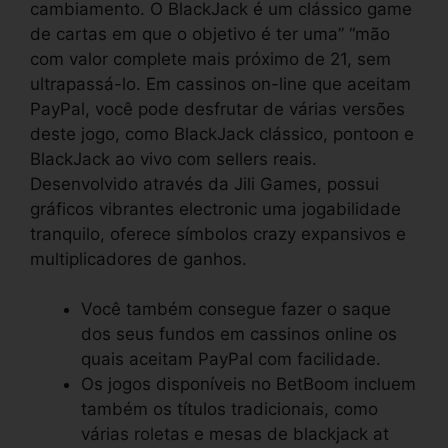
cambiamento. O BlackJack é um clássico game
de cartas em que o objetivo é ter uma” “mão
com valor complete mais próximo de 21, sem
ultrapassá-lo. Em cassinos on-line que aceitam
PayPal, você pode desfrutar de várias versões
deste jogo, como BlackJack clássico, pontoon e
BlackJack ao vivo com sellers reais.
Desenvolvido através da Jili Games, possui
gráficos vibrantes electronic uma jogabilidade
tranquilo, oferece símbolos crazy expansivos e
multiplicadores de ganhos.
Você também consegue fazer o saque
dos seus fundos em cassinos online os
quais aceitam PayPal com facilidade.
Os jogos disponíveis no BetBoom incluem
também os títulos tradicionais, como
várias roletas e mesas de blackjack at