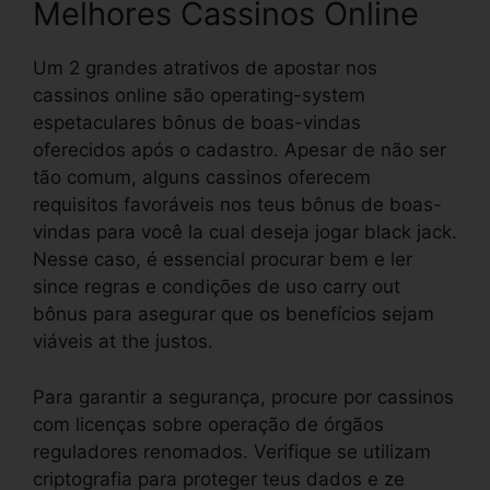
Melhores Cassinos Online
Um 2 grandes atrativos de apostar nos
cassinos online são operating-system
espetaculares bônus de boas-vindas
oferecidos após o cadastro. Apesar de não ser
tão comum, alguns cassinos oferecem
requisitos favoráveis nos teus bônus de boas-
vindas para você la cual deseja jogar black jack.
Nesse caso, é essencial procurar bem e ler
since regras e condições de uso carry out
bônus para asegurar que os benefícios sejam
viáveis at the justos.
Para garantir a segurança, procure por cassinos
com licenças sobre operação de órgãos
reguladores renomados. Verifique se utilizam
criptografia para proteger teus dados e ze