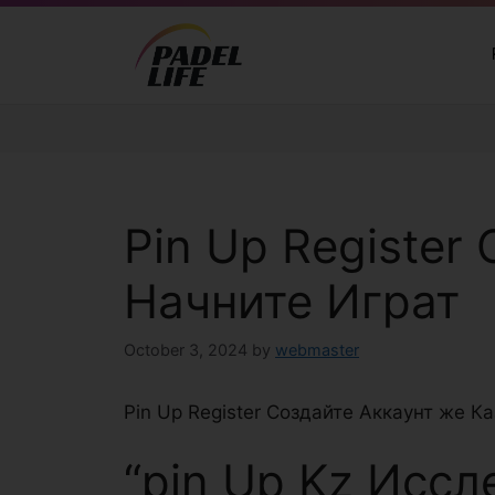
Pin Up Register
Начните Играт
October 3, 2024
by
webmaster
Pin Up Register Создайте Аккаунт же К
“pin Up Kz Исс