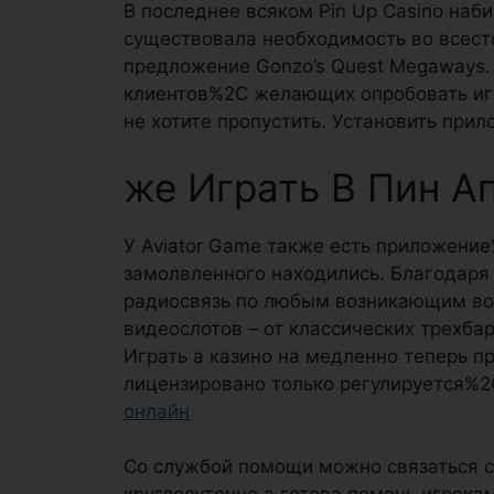
В последнее всяком Pin Up Casino наб
существовала необходимость во всесто
предложение Gonzo’s Quest Megaways.
клиентов%2C желающих опробовать иг
не хотите пропустить. Установить прил
же Играть В Пин А
У Aviator Game также есть приложение
замолвленного находились. Благодаря 
радиосвязь по любым возникающим воп
видеослотов – от классических трехб
Играть а казино на медленно теперь 
лицензировано только регулируется%2
онлайн
Со службой помощи можно связаться с