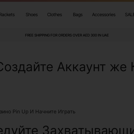
Rackets
Shoes
Clothes
Bags
Accessories
SAL
FREE SHIPPING FOR ORDERS OVER AED 300 IN UAE
 Создайте Аккаунт же 
азино Pin Up И Начните Играть
ледуйте Захватывающ