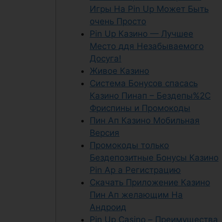
Игры На Pin Up Может Быть
очень Просто
Pin Up Казино — Лучшее
Место ддя Незабываемого
Досуга!
Живое Казино
Система Бонусов спасась
Казино Пинап – Бездепы%2C
Фриспины и Промокоды
Пин Ап Казино Мобильная
Версия
Промокоды только
Бездепозитные Бонусы Казино
Pin Ap а Регистрацию
Скачать Приложение Казино
Пин Ап желающим На
Андроид
Pin Up Casino – Преимущества