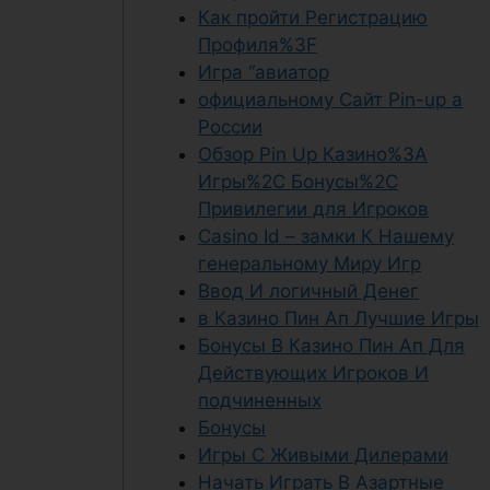
Как пройти Регистрацию
Профиля%3F
Игра “авиатор
официальному Сайт Pin-up а
России
Обзор Pin Up Казино%3A
Игры%2C Бонусы%2C
Привилегии для Игроков
Casino Id – замки К Нашему
генеральному Миру Игр
Ввод И логичный Денег
в Казино Пин Ап Лучшие Игры
Бонусы В Казино Пин Ап Для
Действующих Игроков И
подчиненных
Бонусы
Игры С Живыми Дилерами
Начать Играть В Азартные