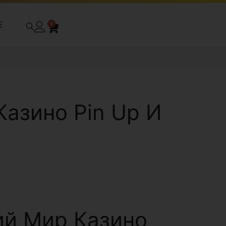
E
0
Казино Pin Up И
ий Мир Казино