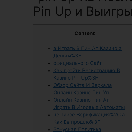
Pin Up и Выигр
Content
а Играть В Пин Ап Казино а
Деньги%3F
официального Сайт
Как пройти Регистрацию В
Казино Pin Up%3F
Обзор Сайта И Зеркала
Онлайн Казино Пин Уп
Онлайн Казино Пин Ап –
Играть В Игровые Автоматы
не Такое Верификация%2C а
Как Ее прошло%3F
Бонусная Политика