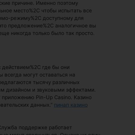
еские причине. Именно поэтому
альное место%2C чтобы испытать все
 демо-режиму%2C доступному для
это предложение%2C аналогичное вы
еще никогда только было так просто.
с действием%2C где бы они
ы всегда могут оставаться на
редлагаются тысячу различных
ным дизайном и звуковыми эффектами.
 приложению Pin-Up Casino. Казино
вательских данных.”
пинап казино
 Служба поддержке работает