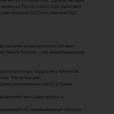
ые могут столкнуться. Однако ни один
 включая Pin Up Casino%2C работают
 играм Кюрасао%2C что означает%2C
едставлены всевозможные лотереи.
. Nero’s Fortune – как захватывающий
круглосуточную поддержку клиентов.
опку “Регистрация”.
упать волатильность%2C а также
возможностью сразу играть а
 например%2C незабываемый частных