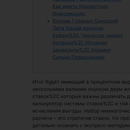
Как иметь Корректную
Информацию
Восемь Главных Сенсаций
Лиги Наций ноунсом
Кэфам%3A Черчесов удивил
Холанда%2C Испанию
замедлили%2C Украину
Сильно Переоценили
Итог будет имеющий в процентном вы
несколькими вилками ноунсом двум ил
ставок%2C которые важны различать дл
калькулятор системы ставок%2C и той
исчисления выгоды. Набор немногочи
расчете – это стратегии ставок. Но п
детально осознать с экспресс-методик