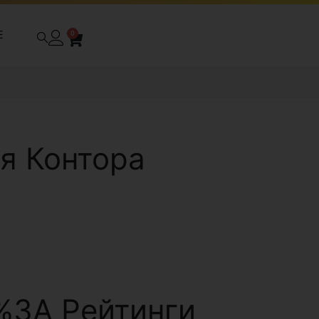
E
0
ая Контора
%3A Рейтинги