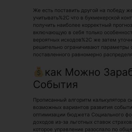
Же есть поставить другой на победу ж
учитывать%2C что в букмекерской кон
получить наиболее корректный прогноз
включающую в себя только особенности
вероятных исходов%2C же затем уточн
решительно ограничивают параметры 
поставленного равномерно распредел
как Можно Зараб
События
Прописанный алгоритм калькулятора с
возможных вариантов развития событи
оптимизации бюджета Социального фон
доходов из-за льготных ставок страхо
которое управление разослало по обще