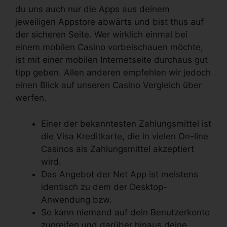
du uns auch nur die Apps aus deinem
jeweiligen Appstore abwärts und bist thus auf
der sicheren Seite. Wer wirklich einmal bei
einem mobilen Casino vorbeischauen möchte,
ist mit einer mobilen Internetseite durchaus gut
tipp geben. Allen anderen empfehlen wir jedoch
einen Blick auf unseren Casino Vergleich über
werfen.
Einer der bekanntesten Zahlungsmittel ist
die Visa Kreditkarte, die in vielen On-line
Casinos als Zahlungsmittel akzeptiert
wird.
Das Angebot der Net App ist meistens
identisch zu dem der Desktop-
Anwendung bzw.
So kann niemand auf dein Benutzerkonto
zugreifen und darüber hinaus deine