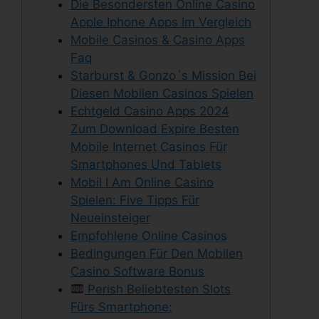
Die Besondersten Online Casino
Apple Iphone Apps Im Vergleich
Mobile Casinos & Casino Apps
Faq
Starburst & Gonzo´s Mission Bei
Diesen Mobilen Casinos Spielen
Echtgeld Casino Apps 2024
Zum Download Expire Besten
Mobile Internet Casinos Für
Smartphones Und Tablets
Mobil I Am Online Casino
Spielen: Five Tipps Für
Neueinsteiger
Empfohlene Online Casinos
Bedingungen Für Den Mobilen
Casino Software Bonus
Perish Beliebtesten Slots
Fürs Smartphone: