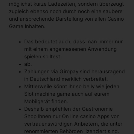
möglichst kurze Ladezeiten, sondern überzeugt
zugleich ebenso noch durch noch eine saubere
und ansprechende Darstellung von allen Casino
Game Inhalten.
Das bedeutet auch, dass man immer nur
mit einem angemessenen Anwendung
spielen solltest.
ab.
Zahlungen via Giropay sind herausragend
in Deutschland merklich verbreitet.
Mittlerweile könnt ihr so belly wie jeden
Slot machine game auch auf eurem
Mobilgerät finden.
Deshalb empfehlen der Gastronomie
Shop Ihnen nur On line casino Apps von
vertrauenswürdigen Anbietern, die unter
renommierten Behörden lizenziert sind.