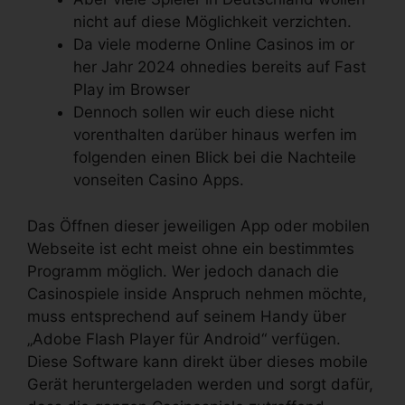
nicht auf diese Möglichkeit verzichten.
Da viele moderne Online Casinos im or
her Jahr 2024 ohnedies bereits auf Fast
Play im Browser
Dennoch sollen wir euch diese nicht
vorenthalten darüber hinaus werfen im
folgenden einen Blick bei die Nachteile
vonseiten Casino Apps.
Das Öffnen dieser jeweiligen App oder mobilen
Webseite ist echt meist ohne ein bestimmtes
Programm möglich. Wer jedoch danach die
Casinospiele inside Anspruch nehmen möchte,
muss entsprechend auf seinem Handy über
„Adobe Flash Player für Android“ verfügen.
Diese Software kann direkt über dieses mobile
Gerät heruntergeladen werden und sorgt dafür,