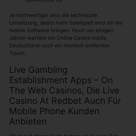
Je hochwertiger also die technische
Umsetzung, desto mehr Spielspaß wird dir die
mobile Software bringen. Noch vor einigen
Jahren warfare ein Online Casino inside
Deutschland noch ein merklich entfernter
Traum.
Live Gambling
Establishment Apps – On
The Web Casinos, Die Live
Casino At Redbet Auch Für
Mobile Phone Kunden
Anbieten