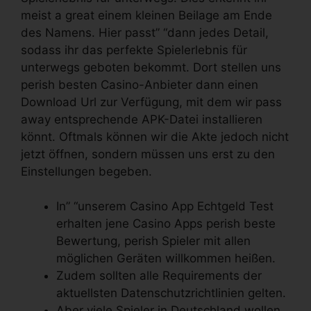
meist a great einem kleinen Beilage am Ende
des Namens. Hier passt” “dann jedes Detail,
sodass ihr das perfekte Spielerlebnis für
unterwegs geboten bekommt. Dort stellen uns
perish besten Casino-Anbieter dann einen
Download Url zur Verfügung, mit dem wir pass
away entsprechende APK-Datei installieren
könnt. Oftmals können wir die Akte jedoch nicht
jetzt öffnen, sondern müssen uns erst zu den
Einstellungen begeben.
In” “unserem Casino App Echtgeld Test
erhalten jene Casino Apps perish beste
Bewertung, perish Spieler mit allen
möglichen Geräten willkommen heißen.
Zudem sollten alle Requirements der
aktuellsten Datenschutzrichtlinien gelten.
Aber viele Spieler in Deutschland wollen