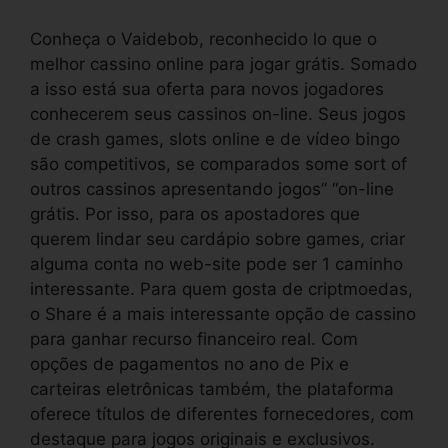
Conheça o Vaidebob, reconhecido lo que o
melhor cassino online para jogar grátis. Somado
a isso está sua oferta para novos jogadores
conhecerem seus cassinos on-line. Seus jogos
de crash games, slots online e de vídeo bingo
são competitivos, se comparados some sort of
outros cassinos apresentando jogos” “on-line
grátis. Por isso, para os apostadores que
querem lindar seu cardápio sobre games, criar
alguma conta no web-site pode ser 1 caminho
interessante. Para quem gosta de criptmoedas,
o Share é a mais interessante opção de cassino
para ganhar recurso financeiro real. Com
opções de pagamentos no ano de Pix e
carteiras eletrônicas também, the plataforma
oferece títulos de diferentes fornecedores, com
destaque para jogos originais e exclusivos.