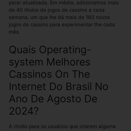
parar atualizada. Em média, adicionamos mais
de 40 títulos de jogos de cassino a cada
semana, um que lhe dá mais de 160 novos
jogos de cassino para experimentar the cada
mês.
Quais Operating-
system Melhores
Cassinos On The
Internet Do Brasil No
Ano De Agosto De
2024?
A chollo para os usuários que criarem alguma