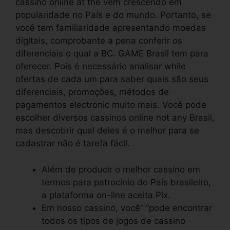
cassino online at the vem crescendo em
popularidade no País e do mundo. Portanto, se
você tem familiaridade apresentando moedas
digitais, comprobante a pena conferir os
diferenciais o qual a BC. GAME Brasil tem para
oferecer. Pois é necessário analisar while
ofertas de cada um para saber quais são seus
diferenciais, promoções, métodos de
pagamentos electronic muito mais. Você pode
escolher diversos cassinos online not any Brasil,
mas descobrir qual deles é o melhor para se
cadastrar não é tarefa fácil.
Além de producir o melhor cassino em
termos para patrocínio do País brasileiro,
a plataforma on-line aceita Pix.
Em nosso cassino, você” “pode encontrar
todos os tipos de jogos de cassino