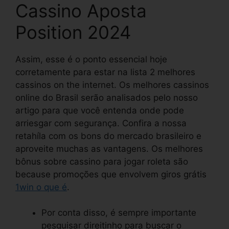
Cassino Aposta
Position 2024
Assim, esse é o ponto essencial hoje
corretamente para estar na lista 2 melhores
cassinos on the internet. Os melhores cassinos
online do Brasil serão analisados pelo nosso
artigo para que você entenda onde pode
arriesgar com segurança. Confira a nossa
retahíla com os bons do mercado brasileiro e
aproveite muchas as vantagens. Os melhores
bônus sobre cassino para jogar roleta são
because promoções que envolvem giros grátis
1win o que é
.
Por conta disso, é sempre importante
pesquisar direitinho para buscar o