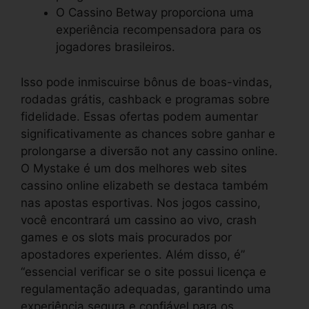
O Cassino Betway proporciona uma
experiência recompensadora para os
jogadores brasileiros.
Isso pode inmiscuirse bônus de boas-vindas,
rodadas grátis, cashback e programas sobre
fidelidade. Essas ofertas podem aumentar
significativamente as chances sobre ganhar e
prolongarse a diversão not any cassino online.
O Mystake é um dos melhores web sites
cassino online elizabeth se destaca também
nas apostas esportivas. Nos jogos cassino,
você encontrará um cassino ao vivo, crash
games e os slots mais procurados por
apostadores experientes. Além disso, é”
“essencial verificar se o site possui licença e
regulamentação adequadas, garantindo uma
experiência segura e confiável para os