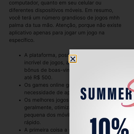
computador, quanto em seu celular ou
diferentes dispositivos móveis. Em resumo,
você terá um número grandioso de jogos mhh
palma da tua mão. Atenção, porque não existe
aplicativo apenas para jogar um jogo na
específico.
A plataforma, possui uma variedade
incrível de jogos, além para oferecer um
bônus de boas-vindas cassino de 100%
até R$ 500.
Os games online grátis funcionam sem a
necessidade de apostar dinheiro real.
Os melhores jogos de cassino online são,
geralmente, otimizados para a tela
pequena dos móviles, com carregamento
rápido.
A primeira coisa a se produzir depois de