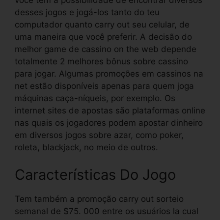
você tem a possibilidade de encontrar diversos
desses jogos e jogá-los tanto do teu
computador quanto carry out seu celular, de
uma maneira que você preferir. A decisão do
melhor game de cassino on the web depende
totalmente 2 melhores bônus sobre cassino
para jogar. Algumas promoções em cassinos na
net estão disponíveis apenas para quem joga
máquinas caça-níqueis, por exemplo. Os
internet sites de apostas são plataformas online
nas quais os jogadores podem apostar dinheiro
em diversos jogos sobre azar, como poker,
roleta, blackjack, no meio de outros.
Características Do Jogo
Tem também a promoção carry out sorteio
semanal de $75. 000 entre os usuários la cual