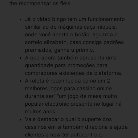
the recompensar os fiéis.
Já o vídeo bingo tem um funcionamento
similar ao de máquinas caça-níqueis,
onde você aperta o botão, aguarda o
sorteio elizabeth, caso consiga padrões
premiados, ganhe u prêmio.
A operadora também apresenta uma
quantidade para promoções para
compradores existentes da plataforma.
A roleta é reconhecida como um 2
melhores jogos para cassino online
durante ser” “um jogo de mesa muito
popular electronic presente no lugar há
muitos anos.
Vale destacar o qual o suporte dos
cassinos em si também direciona e ajuda
clientes a new ter autocontrole.