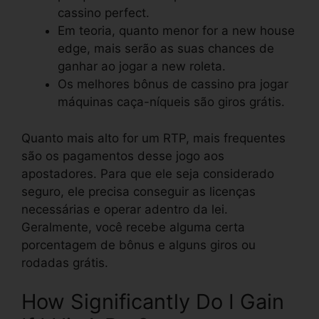
cassino perfect.
Em teoria, quanto menor for a new house
edge, mais serão as suas chances de
ganhar ao jogar a new roleta.
Os melhores bônus de cassino pra jogar
máquinas caça-níqueis são giros grátis.
Quanto mais alto for um RTP, mais frequentes
são os pagamentos desse jogo aos
apostadores. Para que ele seja considerado
seguro, ele precisa conseguir as licenças
necessárias e operar adentro da lei.
Geralmente, você recebe alguma certa
porcentagem de bônus e alguns giros ou
rodadas grátis.
How Significantly Do I Gain