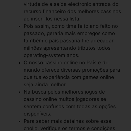
virtude de a saída electronic entrada do
recurso financeiro dos melhores cassinos
ao inseri-los nessa lista.
Pois assim, como time feito ano feito no
passado, geraria mais empregos como
também o país passaria the arrecadar
milhões apresentando tributos todos
operating-system anos.
O nosso cassino online no País e do
mundo oferece diversas promoções para
que tua experiência com games online
seja ainda melhor.
Na busca pelos melhores jogos de
cassino online muitos jogadores se
sentem confusos com todas as opções
disponíveis.
Para saber mais detalhes sobre essa
chollo, verifique os termos e condições