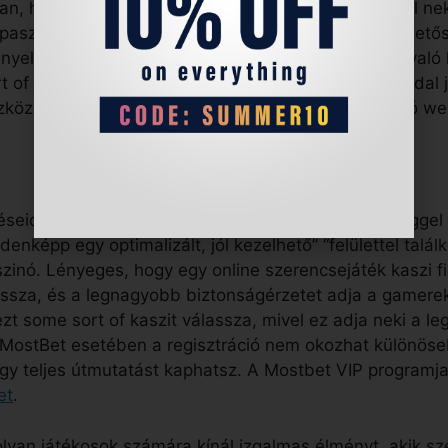
n, hogy azt válassza, amelyik a legjobban megfelel nek
asztalatok pozitívak, mivel a különböző fizetési lehet
ényelmét és elégedettségét. A regisztráció gombra való 
t of játék az egyik legnépszerűbb szerencsejáték oldal 
közökre, amely letölthető a hivatalos online kaszinó we
éseidre, és az ügyfélszolgálati munkatársak készséggel s
indenképp egy optimalizált, jól kezelhető” “felülettel ta
zinó. Lényeges, hogy egy online szerencsejáték kaszi f
assza, és a legnagyobb biztonságérzetet adja a gamere
zt some sort of kaszit válassza, mivel ez adja neki a 
A MostBet esetében a regisztráció nem okozhat különös
 így teljes útmutatást kaphatsz. A Mostbet VIP programj
et
.
olyan játékosok számára kínál izgalmas élményt, akik sz