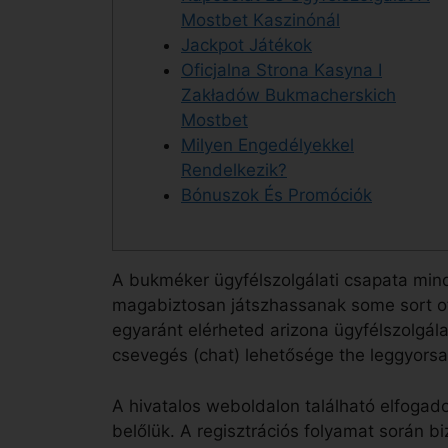
Mostbet Kaszinónál
Jackpot Játékok
Oficjalna Strona Kasyna I
Zakładów Bukmacherskich
Mostbet
Milyen Engedélyekkel
Rendelkezik?
Bónuszok És Promóciók
A bukméker ügyfélszolgálati csapata min
magabiztosan játszhassanak some sort of
egyaránt elérheted arizona ügyfélszolgála
csevegés (chat) lehetősége the leggyors
A hivatalos weboldalon található elfogad
belőlük. A regisztrációs folyamat során bi