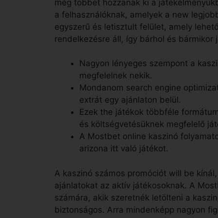
még többet hozzanak ki a játékélményükb
a felhasználóknak, amelyek a new legjob
egyszerű és letisztult felület, amely lehe
rendelkezésre áll, így bárhol és bármikor
Nagyon lényeges szempont a kaszin
megfelelnek nekik.
Mondanom search engine optimizatio
extrát egy ajánlaton belül.
Ezek the játékok többféle formátum
és költségvetésüknek megfelelő ját
A Mostbet online kaszinó folyamatos
arizona itt való játékot.
A kaszinó számos promóciót will be kínál
ajánlatokat az aktív játékosoknak. A Most
számára, akik szeretnék letölteni a kasz
biztonságos. Arra mindenképp nagyon figy