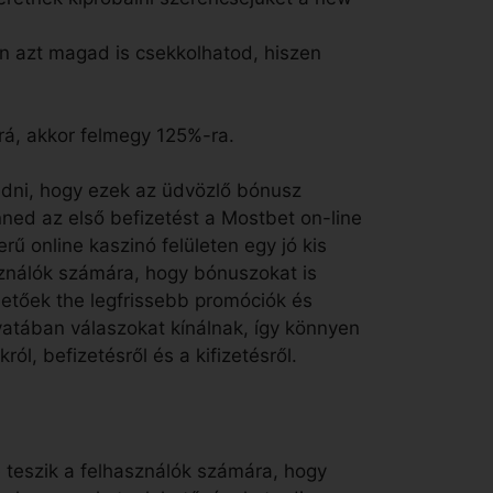
an azt magad is csekkolhatod, hiszen
 rá, akkor felmegy 125%-ra.
udni, hogy ezek az üdvözlő bónusz
enned az első befizetést a Mostbet on-line
ű online kaszinó felületen egy jó kis
asználók számára, hogy bónuszokat is
hetőek the legfrissebb promóciók és
vatában válaszokat kínálnak, így könnyen
ól, befizetésről és a kifizetésről.
 teszik a felhasználók számára, hogy