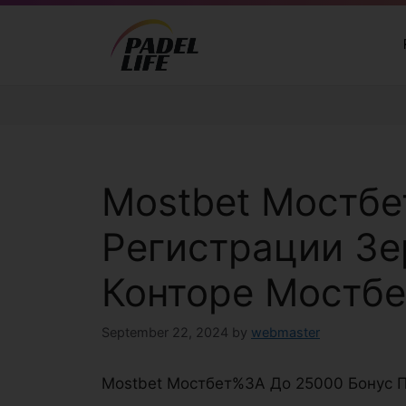
Mostbet Мостбе
Регистрации Зе
Конторе Мостб
September 22, 2024
by
webmaster
Mostbet Мостбет%3A До 25000 Бонус П