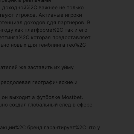
а доходной%2C важнее не только
твуют игроков. Активные игроки
тенциал доходов ддя партнеров. В
году как платформе%2C так и его
беттинга%2C которая предоставляет
льно новых для гемблинга гео%2C
ателей же заставить их уйму
преодолевая географические и
он выходит а футболке Mostbet.
но создал глобальный след в сфере
акций%2C бренд гарантирует%2C что у