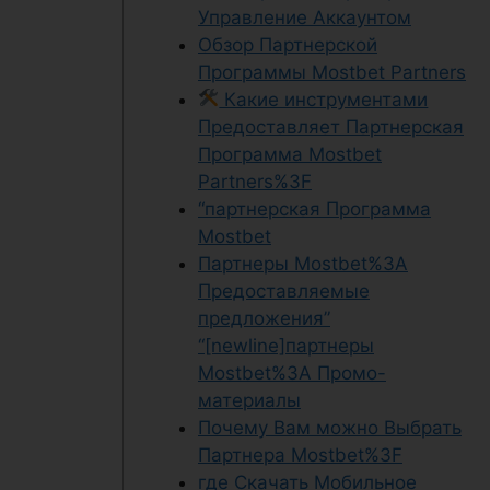
Управление Аккаунтом
Обзор Партнерской
Программы Mostbet Partners
Какие инструментами
Предоставляет Партнерская
Программа Mostbet
Partners%3F
“партнерская Программа
Mostbet
Партнеры Mostbet%3A
Предоставляемые
предложения”
“[newline]партнеры
Mostbet%3A Промо-
материалы
Почему Вам можно Выбрать
Партнера Mostbet%3F
где Скачать Мобильное