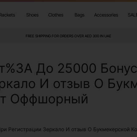
Rackets
Shoes
Clothes
Bags
Accessories
SAL
FREE SHIPPING FOR ORDERS OVER AED 300 IN UAE
т%3A До 25000 Бонус
ркало И отзыв О Бук
ет Оффшорный
ри Регистрации Зеркало И отзыв О Букмекерской 