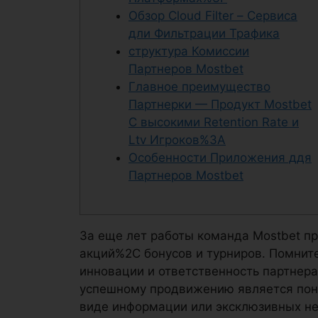
Обзор Cloud Filter – Сервиса
дли Фильтрации Трафика
структура Комиссии
Партнеров Mostbet
Главное преимущество
Партнерки — Продукт Mostbet
С высокими Retention Rate и
Ltv Игроков%3A
Особенности Приложения ддя
Партнеров Mostbet
За еще лет работы команда Mostbet п
акций%2C бонусов и турниров. Помнит
инновации и ответственность партнер
успешному продвижению является пони
виде информации или эксклюзивных не