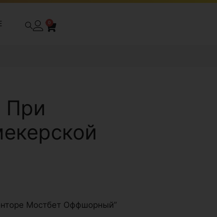
E
0
 При
мекерской
Конторе Мостбет Оффшорный”