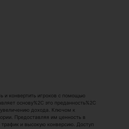
ь и конвертить игроков с помощью
авляет основу%2C это преданность%2C
 увеличению дохода. Ключом к
ории. Предоставляя им ценность в
 трафик и высокую конверсию. Доступ