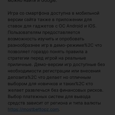
можно найти и Google.
Игра со смартфона доступна в мобильной
версии сайта также в приложении для
ставок для гаджетов с ОС Android и iOS.
Пользователям предоставляется
возможность изучить и опробовать
разнообразнее игр в демо-режиме%2C что
позволяет гораздо понять правила а
стратегии перед игрой на реальные
приличные. Демо-версии игр доступные без
необходимости регистрации или внесения
депозита%2C что делает но отличным
выбором для новичков и таких%2C кто
желает развлечься без финансовых рисков​​​​.
Выбор платежных систем для вывода
средств зависит от региона и типа валюты
https://mostbettopz.com
.