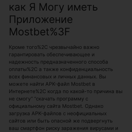
как Я Могу иметь
Приложение
Mostbet%3F
Кроме того%2C чрезвычайно важно
гарантировать обеспечивающее и
надежность предназначенного способа
оплаты%2C а также конфиденциальность
всех финансовых и личных данных. Вы
можете найти APK-файл Mostbet в
Интернете%2C когда по какой-то причина вы
не смогу” “скачать программу с
официальному сайта Mostbet. Однако
загрузка APK-файлов с неофициальных
сайтов или быть опасной же подвергнуть
ваш смартфон риску заражения вирусами и