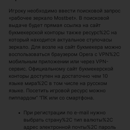
Игроку необходимо ввести поисковой запрос
«рабочее зеркало Mostbet». В поисковой
выдаче будет прямая ссылка на сайт
букмекерской конторы также ресурс%2C на
который находится актуальное стулочасы
зеркало. Для возле на сайт букмекера можно
воспользоваться браузером Opera с VPN%2C
мобильным приложении или через VPN-
сервис. Официальному сайт букмекерской
конторы доступен на достаточно чем 10
языке мира%2C в том числе на русском
языке. Посетить игровой ресурс можно
пиппардом” “ПК или со смартфона.
При регистрации по e-mail нужно
выбрать страну%2C тип валюты%2C
адрес электронной почты%2C пароль