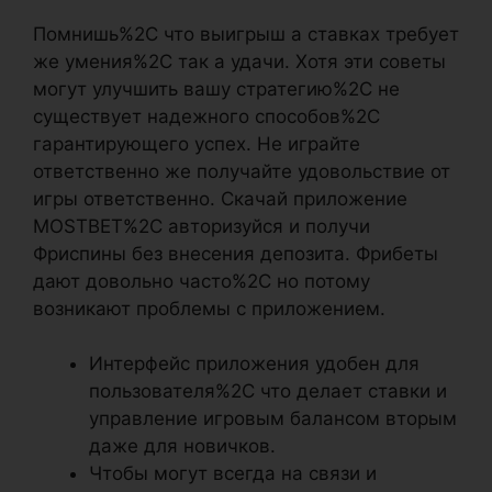
Помнишь%2C что выигрыш а ставках требует
же умения%2C так а удачи. Хотя эти советы
могут улучшить вашу стратегию%2C не
существует надежного способов%2C
гарантирующего успех. Не играйте
ответственно же получайте удовольствие от
игры ответственно. Скачай приложение
MOSTBET%2C авторизуйся и получи
Фриспины без внесения депозита. Фрибеты
дают довольно часто%2C но потому
возникают проблемы с приложением.
Интерфейс приложения удобен для
пользователя%2C что делает ставки и
управление игровым балансом вторым
даже для новичков.
Чтобы могут всегда на связи и