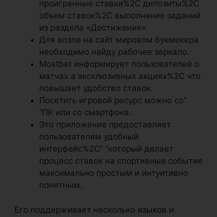
проигранные ставки%2C депозиты%2C
объем ставок%2C выполнение заданий
из раздела «Достижения».
Для возле на сайт мировом букмекера
необходимо найду рабочее зеркало.
Mostbet информирует пользователей о
матчах а эксклюзивных акциях%2C что
повышает удобство ставок.
Посетить игровой ресурс можно со”
“ПК или со смартфона.
Это приложение предоставляет
пользователям удобный
интерфейс%2C” “который делает
процесс ставок на спортивные события
максимально простым и интуитивно
понятным.
Его поддерживает несколько языков и