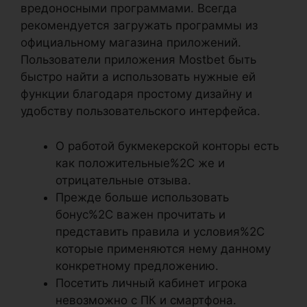
вредоносными программами. Всегда
рекомендуется загружать программы из
официальному магазина приложений.
Пользователи приложения Mostbet быть
быстро найти а использовать нужные ей
функции благодаря простому дизайну и
удобству пользовательского интерфейса.
О работой букмекерской конторы есть
как положительные%2C же и
отрицательные отзыва.
Прежде больше использовать
бонус%2C важен прочитать и
представить правила и условия%2C
которые применяются нему данному
конкретному предложению.
Посетить личный кабинет игрока
невозможно с ПК и смартфона.