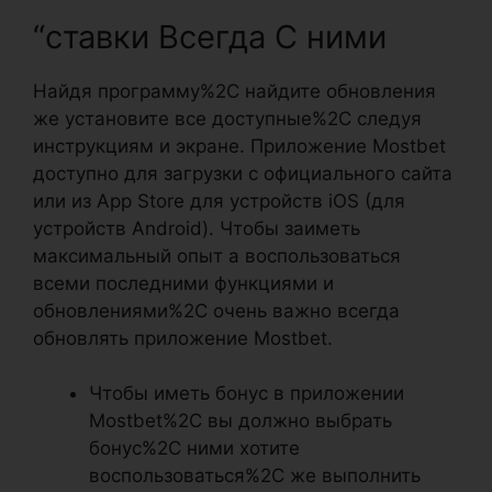
“ставки Всегда С ними
Найдя программу%2C найдите обновления
же установите все доступные%2C следуя
инструкциям и экране. Приложение Mostbet
доступно для загрузки с официального сайта
или из App Store для устройств iOS (для
устройств Android). Чтобы заиметь
максимальный опыт а воспользоваться
всеми последними функциями и
обновлениями%2C очень важно всегда
обновлять приложение Mostbet.
Чтобы иметь бонус в приложении
Mostbet%2C вы должно выбрать
бонус%2C ними хотите
воспользоваться%2C же выполнить