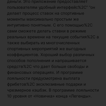
деньги. Это приложение предоставляет
пользователям удобный интерфейс%2C” “он
делает процесс ставок на спортивные
моменты максимально простым же
интуитивно понятным. С его помощью%2C
сами сможете делать ставки в режиме
реальных времени на текущие события%2C а
также выбирать из многочисленных
спортивных мероприятий же выгодных
коэффициентов. Хороший выбор различных
способов пополнения и напрашивается
средств%2C что дает больше свободы и
финансовых операциях. И программе
лояльности предусмотрена выплата
фрибетов%2C эксклюзивные подарки и
чрезмерное кэшбэк. В программе лояльности
10 уровня от «Новичка» конца «Легенды».