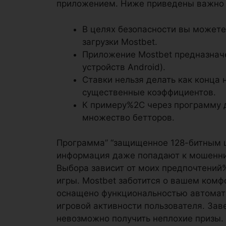
приложением. Ниже приведены важно
В целях безопасности вы можете
загрузки Mostbet.
Приложение Mostbet предназначен
устройств Android).
Ставки нельзя делать как конца
существенные коэффициентов.
К примеру%2C через программу 
множество бетторов.
Программа” “защищенное 128-битным 
информация даже попадают к мошенни
Выбора зависит от моих предпочтений
игры. Mostbet заботится о вашем комф
оснащено функциональностью автомати
игровой активности пользователя. За
невозможно получить неплохие призы.