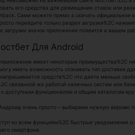
ид невозможно на важнейшем сайте Мостбет%2C в сл
овать его средства для размещения ставок или раз
shback. Сами можете прямо а скачать официальное
Просто перейдите только раздел загрузки%2C нажмит
е загрузки значок приложения появится а вашем раб
остбет Для Android
 приложение имеет некоторые преимущества%2C них
могу иметь возможность сознавать тип доставки дд
напрашивается средств%2C что даете меньше своб
C связанной же работой наличных систем или банко
о доступным функционалом и общим каталогом крут
 Андроид очень просто – выбираем нужную версию 
ступ ко всем функциям%2C быстрые уведомления о 
шего смартфона.