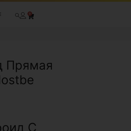
E
0
д Прямая
ostbe
роид С