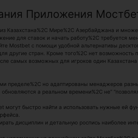
ания Приложения Мостбе
 из Казахстана%2C Мире%2C Азербайджана и множес
ожение для ставок и начать работу%2C требуется м
йте Mostbet с помощи удобной альтернативы дескто
для другие стран. Кроме того%2C нет возможность 
сле самых возможных для игроков один Казахстана
ми пределе%2C но адаптированы менаджеров разн
 обновляются а реальном времени%2C не” “позволя
t могут быстро найти а использовать нужные ей фу
ерфейса.
ирать дисциплин и детальную роспись наиболее инт