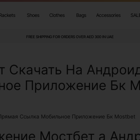
Rackets
Shoes
Clothes
Bags
Accessories
SAL
FREE SHIPPING FOR ORDERS OVER AED 300 IN UAE
т Скачать На Андрои
ное Приложение Бк M
 Прямая Ссылка Мобильное Приложение Бк Mostbet
жение Мостбет а Анд