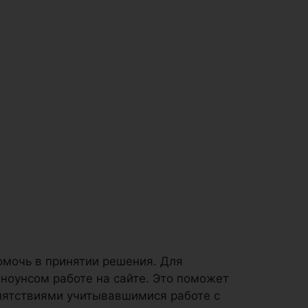
мочь в принятии решения. Для
ноунсом работе на сайте. Это поможет
епятствиями учитывавшимися работе с