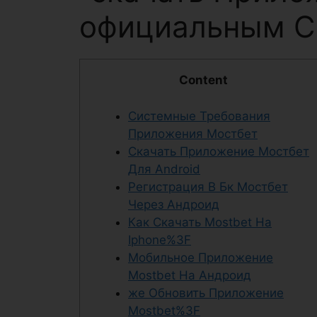
официальным С
Content
Системные Требования
Приложения Мостбет
Скачать Приложение Мостбет
Для Android
Регистрация В Бк Мостбет
Через Андроид
Как Скачать Mostbet На
Iphone%3F
Мобильное Приложение
Mostbet На Андроид
же Обновить Приложение
Mostbet%3F