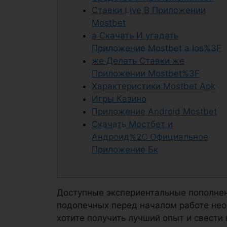
Ставки Live В Приложении
Mostbet
а Скачать И угадать
Приложение Mostbet а Ios%3F
же Делать Ставки же
Приложении Mostbet%3F
Характеристики Mostbet Apk
Игры Казино
Приложение Android Mostbet
Скачать Мостбет и
Андроид%2C Официальное
Приложение Бк
Доступные экспериентальные пополне
подопечных перед началом работе нео
хотите получить лучший опыт и свест