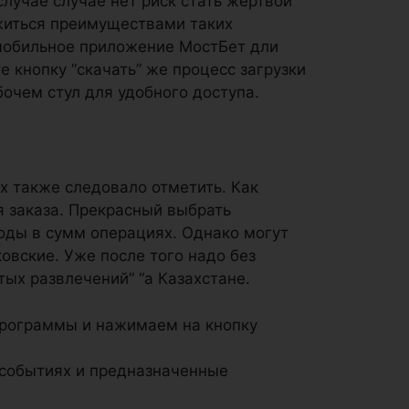
учае случае нет риск стать жертвой
житься преимуществами таких
 мобильное приложение МостБет дли
е кнопку “скачать” же процесс загрузки
очем стул для удобного доступа.
 также следовало отметить. Как
я заказа. Прекрасный выбрать
оды в сумм операциях. Однако могут
вские. Уже после того надо без
ых развлечений” “а Казахстане.
программы и нажимаем на кнопку
событиях и предназначенные