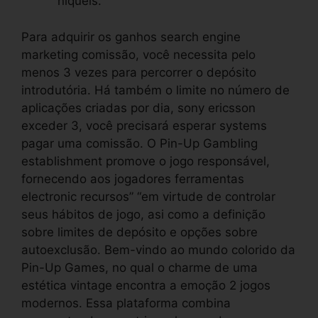
níqueis.
Para adquirir os ganhos search engine
marketing comissão, você necessita pelo
menos 3 vezes para percorrer o depósito
introdutória. Há também o limite no número de
aplicações criadas por dia, sony ericsson
exceder 3, você precisará esperar systems
pagar uma comissão. O Pin-Up Gambling
establishment promove o jogo responsável,
fornecendo aos jogadores ferramentas
electronic recursos” “em virtude de controlar
seus hábitos de jogo, asi como a definição
sobre limites de depósito e opções sobre
autoexclusão. Bem-vindo ao mundo colorido da
Pin-Up Games, no qual o charme de uma
estética vintage encontra a emoção 2 jogos
modernos. Essa plataforma combina