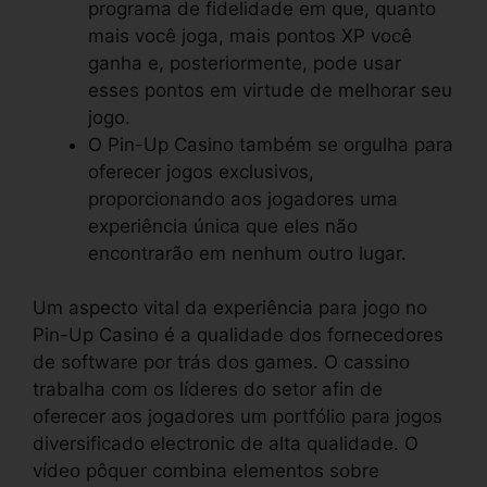
programa de fidelidade em que, quanto
mais você joga, mais pontos XP você
ganha e, posteriormente, pode usar
esses pontos em virtude de melhorar seu
jogo.
O Pin-Up Casino também se orgulha para
oferecer jogos exclusivos,
proporcionando aos jogadores uma
experiência única que eles não
encontrarão em nenhum outro lugar.
Um aspecto vital da experiência para jogo no
Pin-Up Casino é a qualidade dos fornecedores
de software por trás dos games. O cassino
trabalha com os líderes do setor afin de
oferecer aos jogadores um portfólio para jogos
diversificado electronic de alta qualidade. O
vídeo pôquer combina elementos sobre