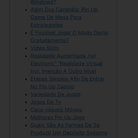
Windows?
Além Dos Carretéis: Pin Up
Game De Mesa Para
Estrategistas
É Possível Jogar O Modo Demo
Gratuitamente?
Vídeo Slots
Realidade Aumentada (ra)
Electronic” “Realidade Virtual
(rv): Imersão A Outro Nível
Etapas Simples Afin De Entrar
No Pin Up Casino
Variedade De Jogos
Jogos De Tv
Caça-níqueis Móveis
Melhores Pin Up Jogo
Quais São As Formas De Se
Produzir Um Depósito Systems