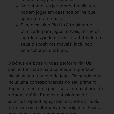
No entanto, os jogadores brasileiros
podem jogar em cassinos online que
operam fora do país.
Sim, o cassino Pin Up é totalmente
otimizado para jogos móveis, at the os
jogadores podem acessar a tablado em
seus dispositivos móveis, incluindo
smartphones e tablets.
O bônus de boas-vindas perform Pin-Up
Casino foi criado para conceder o pontapé
inicial na sua trayecto de jogo. Ele geralmente
inclui uma correspondência no seu primeiro
depósito electronic pode ser acompanhado de
rodadas grátis. Para os entusiastas de
esportes, operating system esportes virtuais
oferecem uma alternativa empolgante. Esses