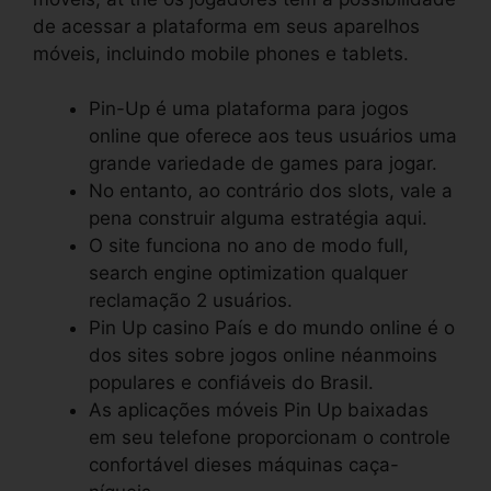
de acessar a plataforma em seus aparelhos
móveis, incluindo mobile phones e tablets.
Pin-Up é uma plataforma para jogos
online que oferece aos teus usuários uma
grande variedade de games para jogar.
No entanto, ao contrário dos slots, vale a
pena construir alguma estratégia aqui.
O site funciona no ano de modo full,
search engine optimization qualquer
reclamação 2 usuários.
Pin Up casino País e do mundo online é o
dos sites sobre jogos online néanmoins
populares e confiáveis do Brasil.
As aplicações móveis Pin Up baixadas
em seu telefone proporcionam o controle
confortável dieses máquinas caça-