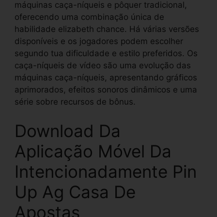
máquinas caça-níqueis e pôquer tradicional,
oferecendo uma combinação única de
habilidade elizabeth chance. Há várias versões
disponíveis e os jogadores podem escolher
segundo tua dificuldade e estilo preferidos. Os
caça-níqueis de vídeo são uma evolução das
máquinas caça-níqueis, apresentando gráficos
aprimorados, efeitos sonoros dinâmicos e uma
série sobre recursos de bônus.
Download Da
Aplicação Móvel Da
Intencionadamente Pin
Up Ag Casa De
Apostas