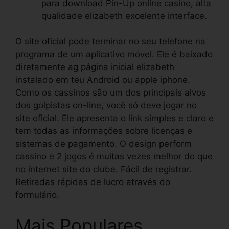
para download Pin-Up online casino, alta
qualidade elizabeth excelente interface.
O site oficial pode terminar no seu telefone na
programa de um aplicativo móvel. Ele é baixado
diretamente ag página inicial elizabeth
instalado em teu Android ou apple iphone.
Como os cassinos são um dos principais alvos
dos golpistas on-line, você só deve jogar no
site oficial. Ele apresenta o link simples e claro e
tem todas as informações sobre licenças e
sistemas de pagamento. O design perform
cassino e 2 jogos é muitas vezes melhor do que
no internet site do clube. Fácil de registrar.
Retiradas rápidas de lucro através do
formulário.
Mais Populares