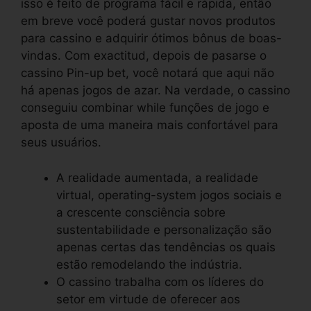
isso é feito de programa fácil e rápida, então
em breve você poderá gustar novos produtos
para cassino e adquirir ótimos bônus de boas-
vindas. Com exactitud, depois de pasarse o
cassino Pin-up bet, você notará que aqui não
há apenas jogos de azar. Na verdade, o cassino
conseguiu combinar while funções de jogo e
aposta de uma maneira mais confortável para
seus usuários.
A realidade aumentada, a realidade
virtual, operating-system jogos sociais e
a crescente consciência sobre
sustentabilidade e personalização são
apenas certas das tendências os quais
estão remodelando the indústria.
O cassino trabalha com os líderes do
setor em virtude de oferecer aos