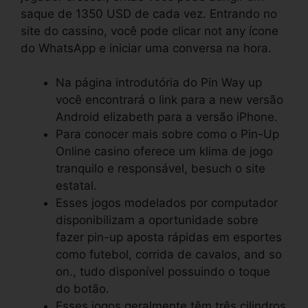
saque de 1350 USD de cada vez. Entrando no
site do cassino, você pode clicar not any ícone
do WhatsApp e iniciar uma conversa na hora.
Na página introdutória do Pin Way up
você encontrará o link para a new versão
Android elizabeth para a versão iPhone.
Para conocer mais sobre como o Pin-Up
Online casino oferece um klima de jogo
tranquilo e responsável, besuch o site
estatal.
Esses jogos modelados por computador
disponibilizam a oportunidade sobre
fazer pin-up aposta rápidas em esportes
como futebol, corrida de cavalos, and so
on., tudo disponível possuindo o toque
do botão.
Esses jogos geralmente têm três cilindros