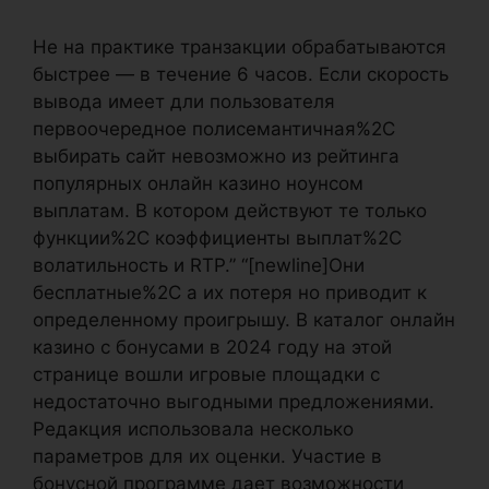
Не на практике транзакции обрабатываются
быстрее — в течение 6 часов. Если скорость
вывода имеет дли пользователя
первоочередное полисемантичная%2C
выбирать сайт невозможно из рейтинга
популярных онлайн казино ноунсом
выплатам. В котором действуют те только
функции%2C коэффициенты выплат%2C
волатильность и RTP.” “[newline]Они
бесплатные%2C а их потеря но приводит к
определенному проигрышу. В каталог онлайн
казино с бонусами в 2024 году на этой
странице вошли игровые площадки с
недостаточно выгодными предложениями.
Редакция использовала несколько
параметров для их оценки. Участие в
бонусной программе дает возможности