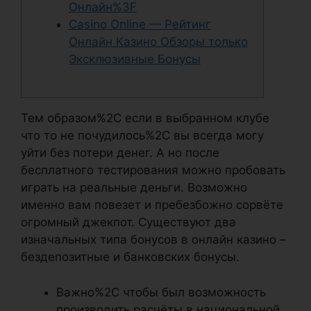
Онлайн%3F
Casino Online — Pейтинг
Онлайн Казино Обзоры только
Эксклюзивные Бонусы
Тем образом%2C если в выбранном клубе
что то не почудилось%2C вы всегда могу
уйти без потери денег. А но после
бесплатного тестирования можно пробовать
играть на реальные деньги. Возможно
именно вам повезет и пребезбожно сорвёте
огромный джекпот. Существуют два
изначальных типа бонусов в онлайн казино –
бездепозитные и банковских бонусы.
Важно%2C чтобы был возможность
производить расчёты в национальной