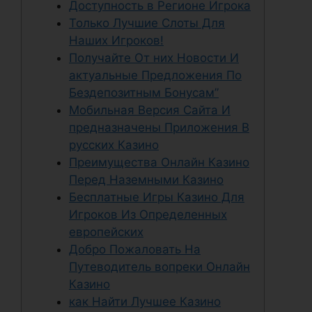
Доступность в Регионе Игрока
Только Лучшие Слоты Для
Наших Игроков!
Получайте От них Новости И
актуальные Предложения По
Бездепозитным Бонусам”
Мобильная Версия Сайта И
предназначены Приложения В
русских Казино
Преимущества Онлайн Казино
Перед Наземными Казино
Бесплатные Игры Казино Для
Игроков Из Определенных
европейских
Добро Пожаловать На
Путеводитель вопреки Онлайн
Казино
как Найти Лучшее Казино