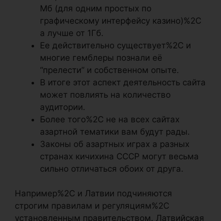
Мб (для одним простых по
графическому интерфейсу казино)%2C
а лучше от 1Гб.
Ее действительно существует%2C и
многие гемблеры познали её
“прелести” и собственном опыте.
В итоге этот аспект деятельность сайта
может повлиять на количество
аудитории.
Более того%2C не на всех сайтах
азартной тематики вам будут рады.
Законы об азартных играх а разных
странах кичихина СССР могут весьма
сильно отличаться обоих от друга.
Например%2C и Латвии подчиняются
строгим правилам и регуляциям%2C
установленным правительством. Латвийская