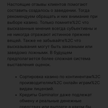
Настоящие отзывы клиентов помогают
составить создалось о заведении. Тогда
рекомендуем обращать и них внимание при
выборе казино. Только помните%2C что
высказанные мнения всегда субъективны и
не никогда отражают истинное прежнее
вещей. Также не забывайте%2C что
высказывания могут быть заказными или
заведомо ложными. В будущем
предполагается более сложная система
выставления оценок.
Сортировка казино по континентам%2C
производителям%2C онлайн играм%2C
видам лицензий.
Кредиты Gaminator даже подлежат
обмену и реальные денежные
средствах или выплате а каком бы