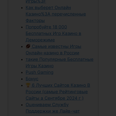
Игры%3F
Как выберет Онлайн
Казино%3A перечисленные
Факторы
Попробуйте 18 000
Бесплатных Игр Казино в
Деморежиме
Самые известны Игры
Онлайн-казино в России
такие Популярные Бесплатные
Игры Казино
Push Gaming
Бонус
6 Лучших Сайтов Казино В
России (самые Рейтинговые
Сайты а Сентябре 2024 г )
Оцениваем Службу
Поддержки же Лайв-чат