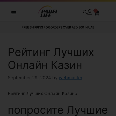
0
FREE SHIPPING FOR ORDERS OVER AED 300 IN UAE
Рейтинг Лучших
Онлайн Казин
September 29, 2024
by
webmaster
Рейтинг Лучших Онлайн Казино
попросите Лучшие