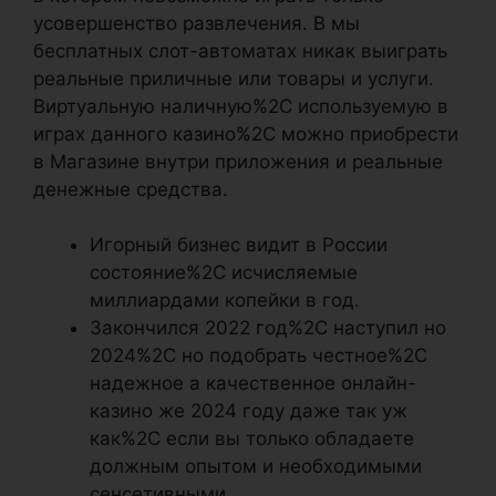
усовершенство развлечения. В мы
бесплатных слот-автоматах никак выиграть
реальные приличные или товары и услуги.
Виртуальную наличную%2C используемую в
играх данного казино%2C можно приобрести
в Магазине внутри приложения и реальные
денежные средства.
Игорный бизнес видит в России
состояние%2C исчисляемые
миллиардами копейки в год.
Закончился 2022 год%2C наступил но
2024%2C но подобрать честное%2C
надежное а качественное онлайн-
казино же 2024 году даже так уж
как%2C если вы только обладаете
должным опытом и необходимыми
сенсетивными.