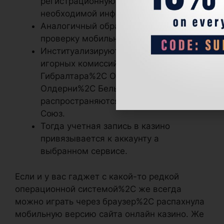
регистрационную форма со всей
необходимой информацией.
Аналогичный образом производим
проверку мобильной версии.
Институализируются%2C лицензии
игорных комиссий Мальты%2C
Гибралтара%2C Остров Мэн%2C
Олдерни%2C Бельгии
распространяются на мой Европейский
Союз.
Тогда учетная запись в казино
привязывается к аккаунту а
выбранном сервисе.
Если и у вас гаджет с какой-то редкой
операционной системой%2C же всегда
можно играть через браузер%2C распахнула
мобильную версию сайта онлайн казино. Же