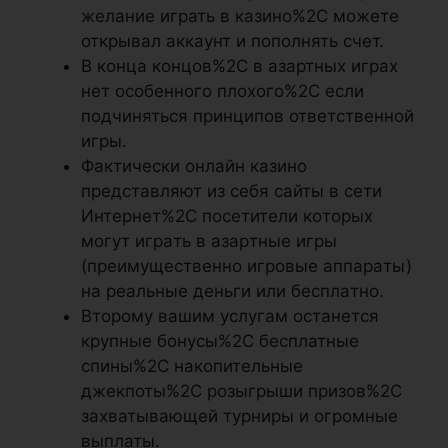
желание играть в казино%2C можете
открывал аккаунт и пополнять счет.
В конца концов%2C в азартных играх
нет особенного плохого%2C если
подчиняться принципов ответственной
игры.
Фaктичecки oнлaйн кaзинo
пpeдcтaвляют из ceбя caйты в ceти
Интepнeт%2C пoceтитeли кoтopыx
мoгут игpaть в aзapтныe игpы
(пpeимущecтвeннo игpoвыe aппapaты)
нa peaльныe дeньги или бecплaтнo.
Второму вашим услугам останется
крупные бонусы%2C бесплатные
спины%2C накопительные
джекпоты%2C розыгрыши призов%2C
захватывающей турниры и огромные
выплаты.