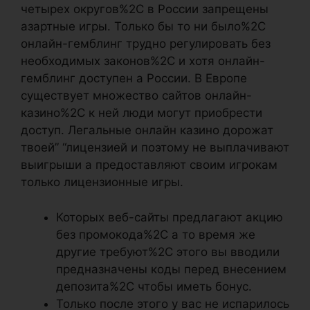
четырех округов%2C в России запрещены
азартные игры. Только бы то ни было%2C
онлайн-гемблинг трудно регулировать без
необходимых законов%2C и хотя онлайн-
гемблинг доступен а России. В Европе
существует множество сайтов онлайн-
казино%2C к ней люди могут приобрести
доступ. Легальные онлайн казино дорожат
твоей” “лицензией и поэтому не выплачивают
выигрыши а предоставляют своим игрокам
только лицензионные игры.
Которых веб-сайты предлагают акцию
без промокода%2C а то время же
другие требуют%2C этого вы вводили
предназначены коды перед внесением
депозита%2C чтобы иметь бонус.
Только после этого у вас не испарилось